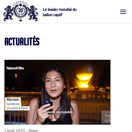
Skip
Cookies management panel
Le leader mondial du
to
ballon captif
content
Aérophile – Le leader mondial du ballon captif
ACTUALITÉS
1 août 2025 -
News