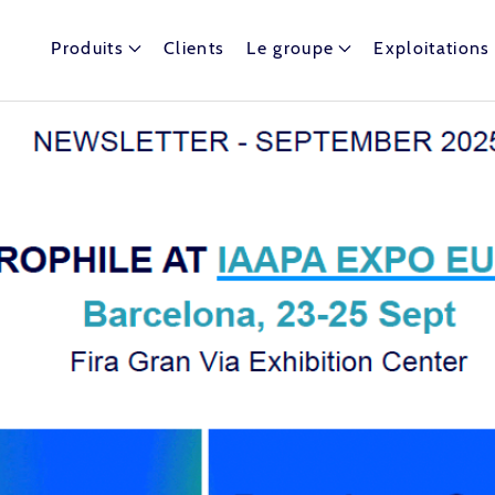
Produits
Clients
Le groupe
Exploitations
t dispose de nombreux ballons captifs autour du globe.