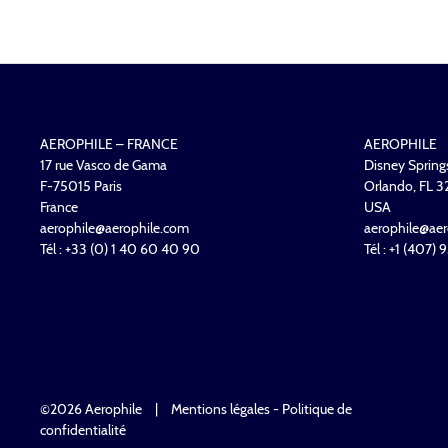
DE
L’ARTICLE
AEROPHILE – FRANCE
AEROPHILE
17 rue Vasco de Gama
Disney Spring
F-75015 Paris
Orlando, FL 
France
USA
aerophile@aerophile.com
aerophile@aer
Tél : +33 (0) 1 40 60 40 90
Tél : +1 (407)
©2026 Aerophile
|
Mentions légales - Politique de
confidentialité