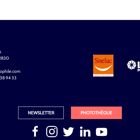
s
32830
ophile.com
 938 94 33
NEWSLETTER
PHOTOTHÈQUE