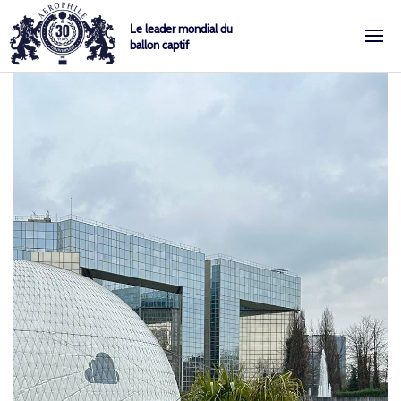
Skip
Cookies management panel
Le leader mondial du
to
ballon captif
content
Aérophile – Le leader mondial du ballon captif