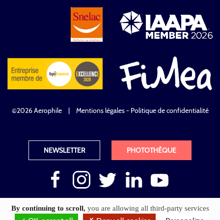
©2026 Aerophile
|
Mentions légales - Politique de confidentialité
NEWSLETTER
PHOTOTHÈQUE
By continuing to scroll,
you are allowing all third-party services
website by akiprod