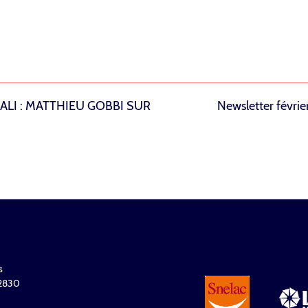
LI : MATTHIEU GOBBI SUR
Newsletter févrie
s
32830