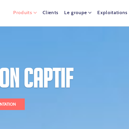
Produits
Clients
Le groupe
Exploitations
t dispose de nombreux ballons captifs autour du globe.
ON CAPTIF
NTATION