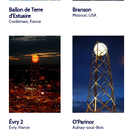
Branson
Ballon de Terre
Missouri, USA
d’Estuaire
Cordemais, France
Évry 2
O’Parinor
Évry, France
Aulnay-sous-Bois