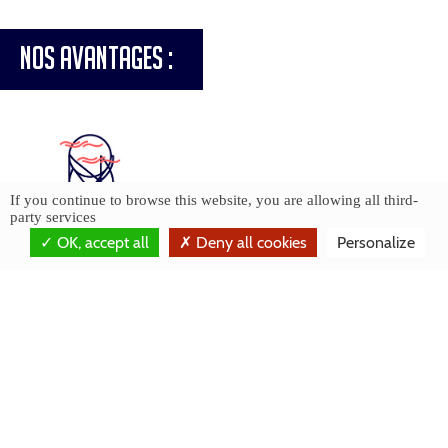
NOS AVANTAGES :
If you continue to browse this website, you are allowing all third-
party services
OK, accept all
Deny all cookies
Personalize
L’AEROPHARE, MÊME EN CAS
D’INTEMPÉRIES
L’Aerophare peut voler 350 jours par an
en Ile-de-France grâce à sa résistance
aux intempéries et vents violents (jusqu’à
70 km/h).