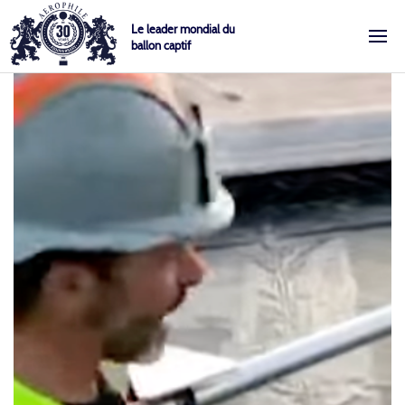
Skip
Cookies management panel
Le leader mondial du
to
ballon captif
content
Aérophile – Le leader mondial du ballon captif