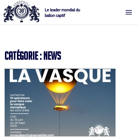
Skip
Cookies management panel
Le leader mondial du
to
ballon captif
content
Aérophile – Le leader mondial du ballon captif
CATÉGORIE :
NEWS