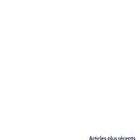
News
À PARIS, LE BALLON DE MESURE DE LA QUALITÉ DE L’AIR SE DOTE
DE NOUVEAUX CAPTEURS
News
UN NOUVEAU BALLON CAPTIF SUR L’ÎLE DE COCOCAY AUX
BAHAMAS
NAVIGATION
Articles plus récents