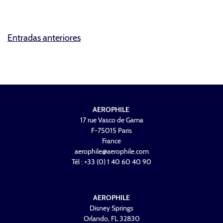
News
PODCAST – CREATEURS D’IMPACT
NAVEGACIÓN
Entradas anteriores
DE
ENTRADAS
AEROPHILE
17 rue Vasco de Gama
F-75015 Paris
France
aerophile@aerophile.com
Tél : +33 (0) 1 40 60 40 90
AEROPHILE
Disney Springs
Orlando, FL 32830