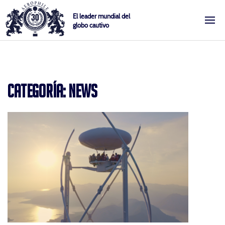
Skip
Cookies management panel
El leader mundial del
to
globo cautivo
content
Aerophile
CATEGORÍA:
NEWS