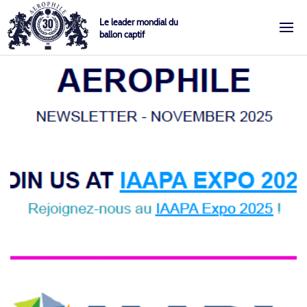
Skip
Cookies management panel
Le leader mondial du
to
ballon captif
content
Aérophile – Le leader mondial du ballon captif