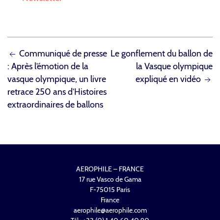
NAVIGATION
Communiqué de presse
Le gonflement du ballon de
: Après l’émotion de la
la Vasque olympique
DE
vasque olympique, un livre
expliqué en vidéo
L’ARTICLE
retrace 250 ans d’Histoires
extraordinaires de ballons
AEROPHILE – FRANCE
17 rue Vasco de Gama
F-75015 Paris
France
aerophile@aerophile.com