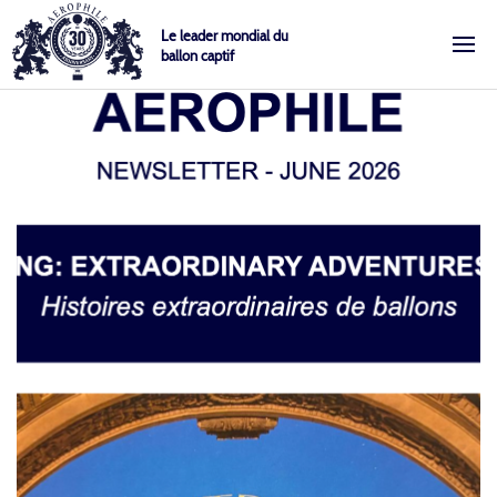
Skip
Cookies management panel
Le leader mondial du
to
ballon captif
content
Aérophile – Le leader mondial du ballon captif