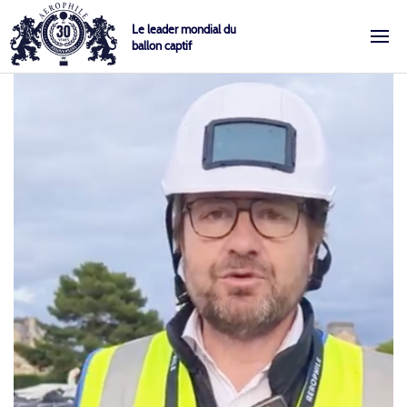
Skip
Cookies management panel
Le leader mondial du
to
ballon captif
content
Aérophile – Le leader mondial du ballon captif