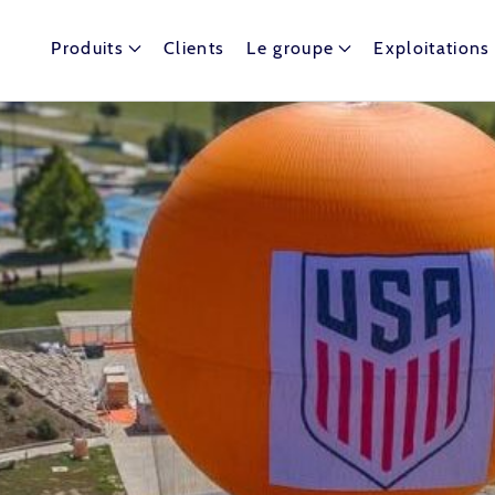
Produits
Clients
Le groupe
Exploitations
t dispose de nombreux ballons captifs autour du globe.