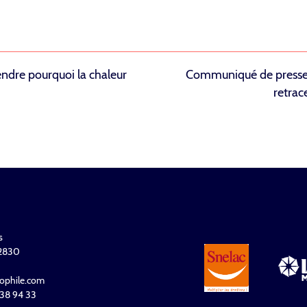
endre pourquoi la chaleur
Communiqué de presse :
retrac
s
32830
ophile.com
 938 94 33