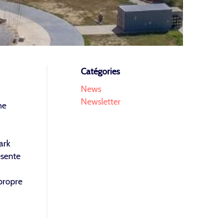
Catégories
News
Newsletter
ne
ark
ésente
 propre