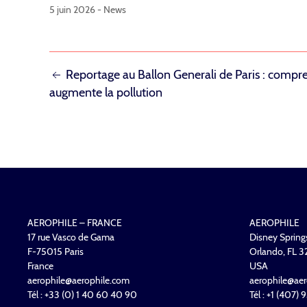
5 juin 2026 -
News
NAVIGATION
Reportage au Ballon Generali de Paris : compr
augmente la pollution
DE
L’ARTICLE
AEROPHILE – FRANCE
AEROPHILE
17 rue Vasco de Gama
Disney Spring
F-75015 Paris
Orlando, FL 
France
USA
aerophile@aerophile.com
aerophile@aer
Tél : +33 (0) 1 40 60 40 90
Tél : +1 (407)