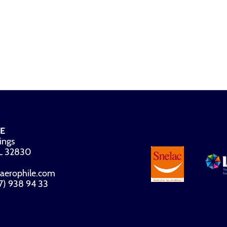
E
ings
FL 32830
aerophile.com
07) 938 94 33