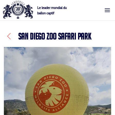
Skip
Cookies management panel
Le leader mondial du
to
ballon captif
Aérophile – Le leader mondial du ballon captif
content
SAN DIEGO ZOO SAFARI PARK