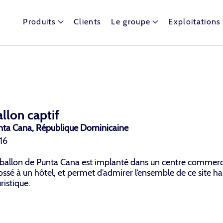
Produits
Clients
Le groupe
Exploitations
t dispose de nombreux ballons captifs autour du globe.
llon captif
nta Cana, République Dominicaine
16
 ballon de Punta Cana est implanté dans un centre commerci
ossé à un hôtel, et permet d’admirer l’ensemble de ce site 
ristique.