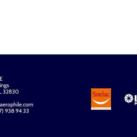
E
ings
FL 32830
aerophile.com
07) 938 94 33