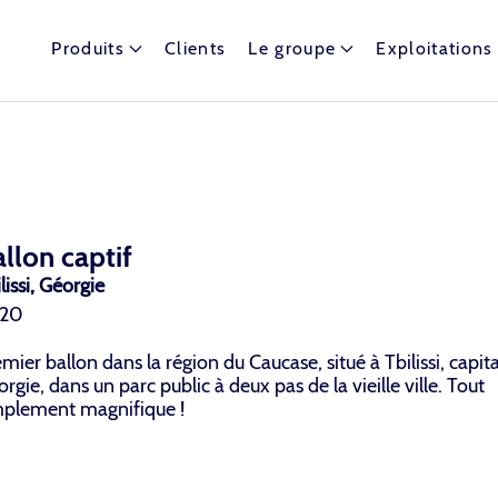
Produits
Clients
Le groupe
Exploitations
t dispose de nombreux ballons captifs autour du globe.
llon captif
lissi, Géorgie
20
mier ballon dans la région du Caucase, situé à Tbilissi, capita
rgie, dans un parc public à deux pas de la vieille ville. Tout
mplement magnifique !