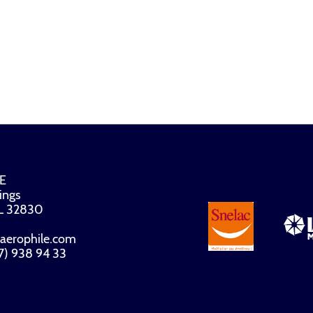
E
ings
FL 32830
aerophile.com
07) 938 94 33