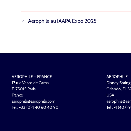
NAVIGATION
Aerophile au IAAPA Expo 2025
DE
L’ARTICLE
AEROPHILE – FRANCE
AEROPHILE
17 rue Vasco de Gama
Disney Spring
F-75015 Paris
Orlando, FL 
France
USA
aerophile@aerophile.com
aerophile@aer
Tél : +33 (0) 1 40 60 40 90
Tél : +1 (407)