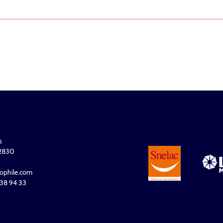
s
32830
ophile.com
 938 94 33