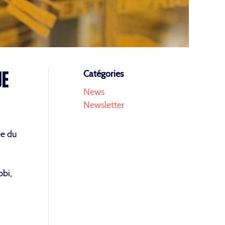
UE
Catégories
News
Newsletter
ée du
bbi,