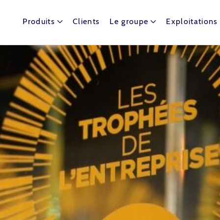
Produits
Clients
Le groupe
Exploitations
t dispose de nombreux ballons captifs autour du globe.