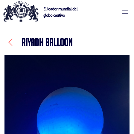
Skip
Cookies management panel
El leader mundial del
to
globo cautivo
Aerophile
content
RIYADH BALLOON