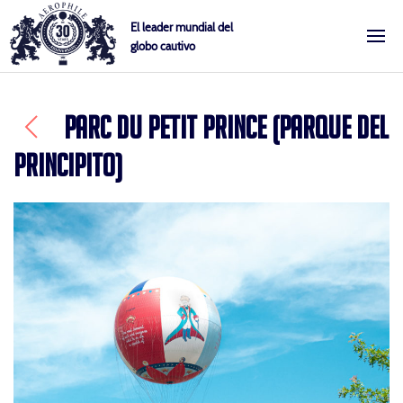
Skip
Cookies management panel
El leader mundial del
to
globo cautivo
Aerophile
content
PARC DU PETIT PRINCE (PARQUE DEL
PRINCIPITO)