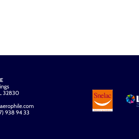
E
ings
FL 32830
aerophile.com
07) 938 94 33