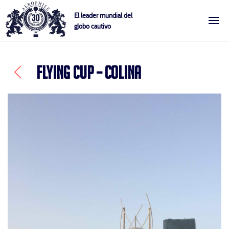
Skip
Cookies management panel
El leader mundial del
to
globo cautivo
Aerophile
content
FLYING CUP – COLINA