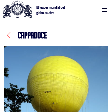
Skip
Cookies management panel
El leader mundial del
to
globo cautivo
Aerophile
content
CAPPADOCE