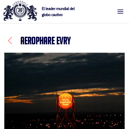
Skip
Cookies management panel
El leader mundial del
to
globo cautivo
Aerophile
content
AEROPHARE EVRY