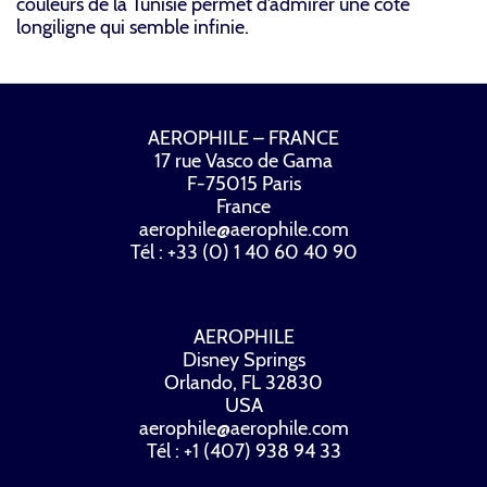
couleurs de la Tunisie permet d’admirer une côte
longiligne qui semble infinie.
AEROPHILE – FRANCE
17 rue Vasco de Gama
F-75015 Paris
France
aerophile@aerophile.com
Tél : +33 (0) 1 40 60 40 90
AEROPHILE
Disney Springs
Orlando, FL 32830
USA
aerophile@aerophile.com
Tél : +1 (407) 938 94 33