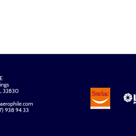
E
ings
FL 32830
aerophile.com
07) 938 94 33