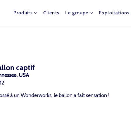
Produits
Clients
Le groupe
Exploitations
t dispose de nombreux ballons captifs autour du globe.
llon captif
nnessee, USA
12
ssé à un Wonderworks, le ballon a fait sensation !