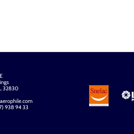
E
ings
FL 32830
aerophile.com
07) 938 94 33