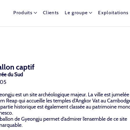
Produits
Clients
Le groupe
Exploitations
t dispose de nombreux ballons captifs autour du globe.
llon captif
rée du Sud
05
ongju est un site archéologique majeur. La ville est jumelée
em Reap qui accueille les temples d’Angkor Vat au Cambodg
 partie historique est également classée au patrimoine mond
nesco.
 ballon de Gyeongju permet d’admirer l’ensemble de ce site
marquable.