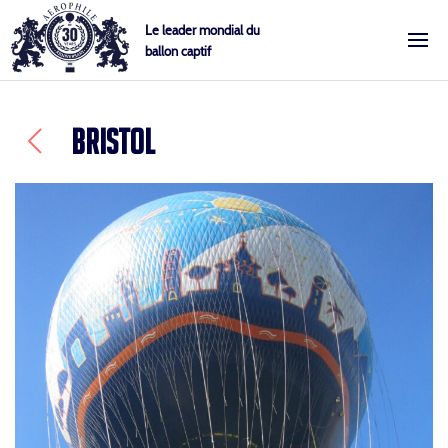
Skip
Cookies management panel
Le leader mondial du
to
ballon captif
Aérophile – Le leader mondial du ballon captif
content
BRISTOL