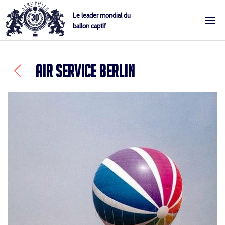
Skip
Cookies management panel
Le leader mondial du
to
ballon captif
Aérophile – Le leader mondial du ballon captif
content
AIR SERVICE BERLIN