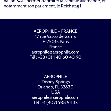
ballon SAT1 permet d’admirer la capitale allemande, et
notamment son parlement, le Reichstag !
AEROPHILE – FRANCE
17 rue Vasco de Gama
F-75015 Paris
France
aerophile@aerophile.com
Tél : +33 (0) 1 40 60 40 90
AEROPHILE
Disney Springs
Orlando, FL 32830
USA
aerophile@aerophile.com
Tél : +1 (407) 938 94 33