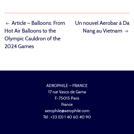
NAVIGATION
Article – Balloons: From
Un nouvel Aerobar à Da
Hot Air Balloons to the
Nang au Vietnam
DE
Olympic Cauldron of the
L’ARTICLE
2024 Games
AEROPHILE – FRANCE
17 rue Vasco de Gama
F-75015 Paris
France
aerophile@aerophile.com
Tél : +33 (0) 1 40 60 40 90